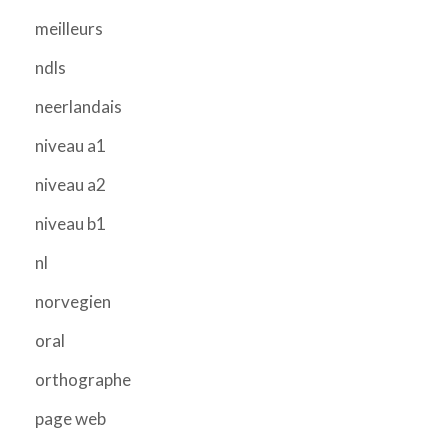
meilleurs
ndls
neerlandais
niveau a1
niveau a2
niveau b1
nl
norvegien
oral
orthographe
page web