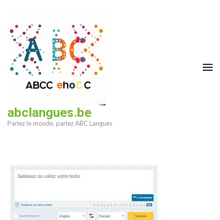
Aller
au
contenu
(Pressez
Entrée)
abclangues.be
Parlez le monde, parlez ABC Langues