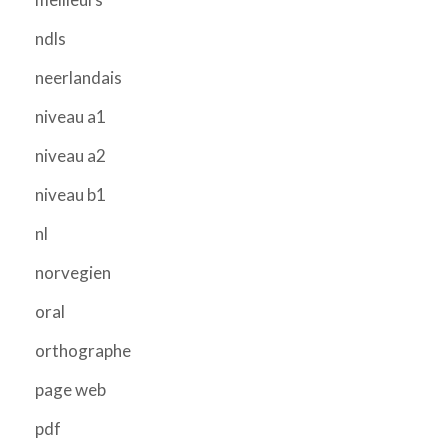
ndls
neerlandais
niveau a1
niveau a2
niveau b1
nl
norvegien
oral
orthographe
page web
pdf