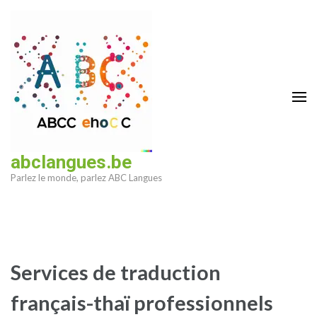
Aller
au
contenu
(Pressez
Entrée)
abclangues.be
Parlez le monde, parlez ABC Langues
Services de traduction
français-thaï professionnels