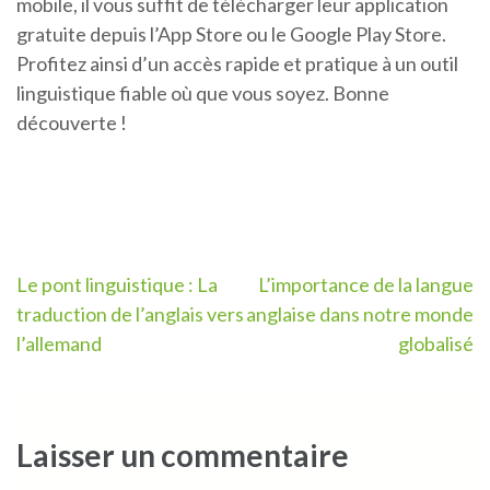
mobile, il vous suffit de télécharger leur application
gratuite depuis l’App Store ou le Google Play Store.
Profitez ainsi d’un accès rapide et pratique à un outil
linguistique fiable où que vous soyez. Bonne
découverte !
Navigation
Le pont linguistique : La
L’importance de la langue
traduction de l’anglais vers
anglaise dans notre monde
de
l’allemand
globalisé
l’article
Laisser un commentaire