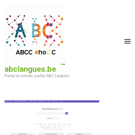
Aller
au
contenu
(Pressez
Entrée)
abclangues.be
Parlez le monde, parlez ABC Langues