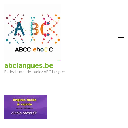
Aller
au
contenu
(Pressez
Entrée)
abclangues.be
Parlez le monde, parlez ABC Langues