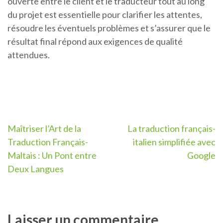
ouverte entre le client et le traducteur tout au long
du projet est essentielle pour clarifier les attentes,
résoudre les éventuels problèmes et s’assurer que le
résultat final répond aux exigences de qualité
attendues.
Navigation
Maîtriser l’Art de la
La traduction français-
Traduction Français-
italien simplifiée avec
de
Maltais : Un Pont entre
Google
l’article
Deux Langues
Laisser un commentaire