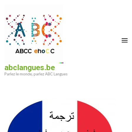
Aller
au
contenu
(Pressez
Entrée)
abclangues.be
Parlez le monde, parlez ABC Langues