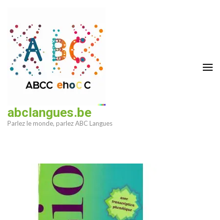
Aller
au
contenu
(Pressez
Entrée)
abclangues.be
Parlez le monde, parlez ABC Langues