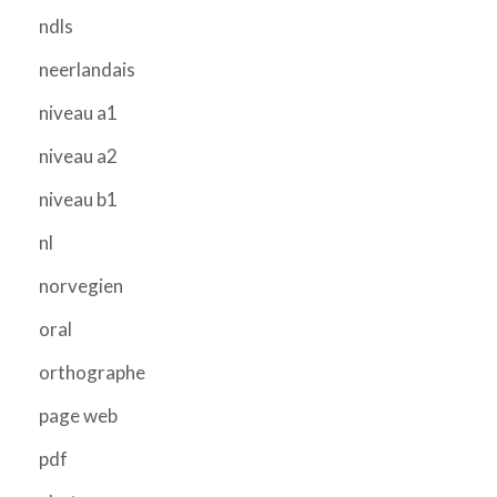
ndls
neerlandais
niveau a1
niveau a2
niveau b1
nl
norvegien
oral
orthographe
page web
pdf