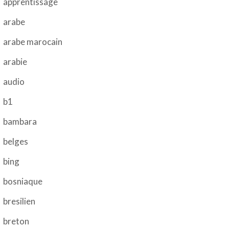
apprentissage
arabe
arabe marocain
arabie
audio
b1
bambara
belges
bing
bosniaque
bresilien
breton