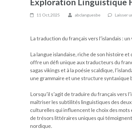
Exploration Linguistique 
11 Oct,2025
abclanguesbe
Laisser 
La traduction du français vers l’islandais : u
La langue islandaise, riche de son histoire et
offre un défi unique aux traducteurs du fra
sagas vikings et à la poésie scaldique, l’isl
une grammaire et une structure syntaxique b
Lorsqu’il s’agit de traduire du français vers 
maîtriser les subtilités linguistiques des deu
culturelles qui influencent le choix des mots 
de trésors littéraires uniques qui témoignent 
nordique.