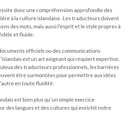
nécessite donc une compréhension approfondie des
lière à la culture islandaise. Les traducteurs doivent
ns des mots, mais aussi l’esprit et le style propres à
dèle et fluide.
s documents officiels ou des communications
’islandais est un art exigeant qui requiert expertise,
iculeux des traducteurs professionnels, les barrières
is peuvent être surmontées pour permettre aux idées
autre en toute fluidité.
andais est bien plus qu’un simple exercice
œur des langues et des cultures qui enrichit notre