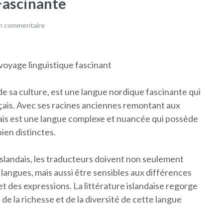
Fascinante
un commentaire
n voyage linguistique fascinant
 de sa culture, est une langue nordique fascinante qui
nçais. Avec ses racines anciennes remontant aux
andais est une langue complexe et nuancée qui possède
ien distinctes.
l’islandais, les traducteurs doivent non seulement
x langues, mais aussi être sensibles aux différences
et des expressions. La littérature islandaise regorge
de la richesse et de la diversité de cette langue