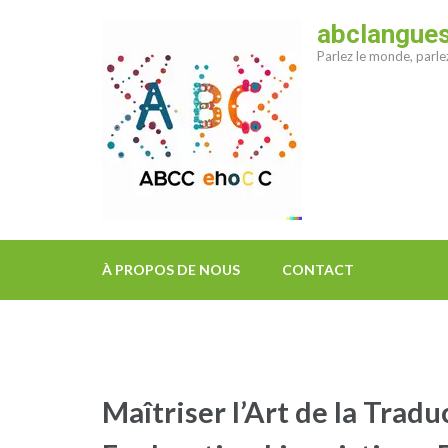
Aller
abclangue
au
Parlez le monde, parl
contenu
(Pressez
Entrée)
À PROPOS DE NOUS
CONTACT
Maîtriser l’Art de la Tradu