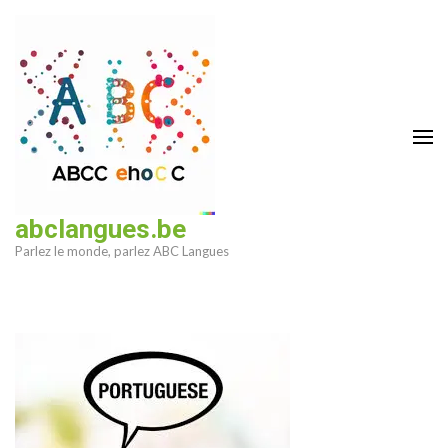
Aller
au
contenu
(Pressez
Entrée)
abclangues.be
Parlez le monde, parlez ABC Langues