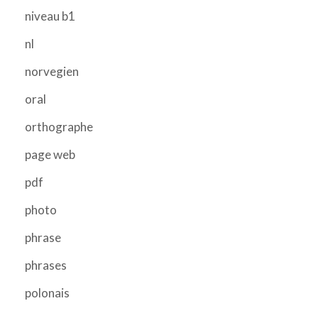
niveau b1
nl
norvegien
oral
orthographe
page web
pdf
photo
phrase
phrases
polonais