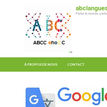
Aller
abclangue
au
Parlez le monde, parl
contenu
(Pressez
Entrée)
À PROPOS DE NOUS
CONTACT