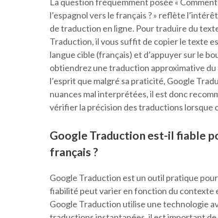
La question fréquemment posée « Comment ut
l’espagnol vers le français ? » reflète l’intér
de traduction en ligne. Pour traduire du texte
Traduction, il vous suffit de copier le texte 
langue cible (français) et d’appuyer sur le b
obtiendrez une traduction approximative du t
l’esprit que malgré sa praticité, Google Trad
nuances mal interprétées, il est donc recomm
vérifier la précision des traductions lorsque 
Google Traduction est-il fiable po
français ?
Google Traduction est un outil pratique pour l
fiabilité peut varier en fonction du contexte 
Google Traduction utilise une technologie av
traductions instantanées, il est important de