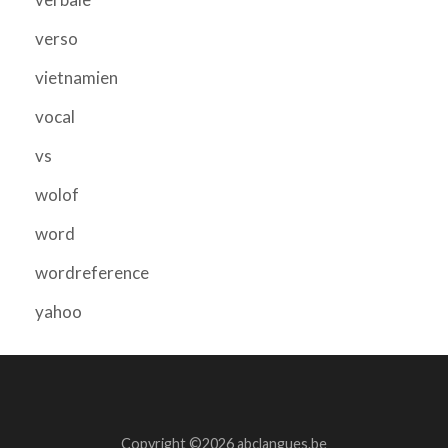
verso
vietnamien
vocal
vs
wolof
word
wordreference
yahoo
Copyright ©2026 abclangues.be