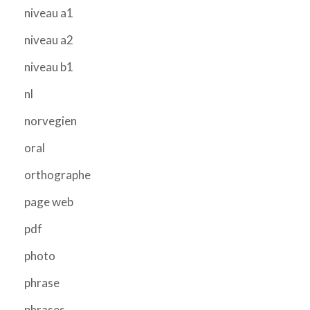
niveau a1
niveau a2
niveau b1
nl
norvegien
oral
orthographe
page web
pdf
photo
phrase
phrases