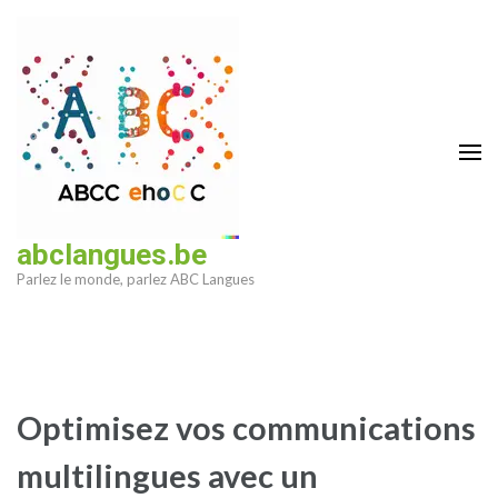
Aller
au
contenu
(Pressez
Entrée)
abclangues.be
Parlez le monde, parlez ABC Langues
Optimisez vos communications
multilingues avec un