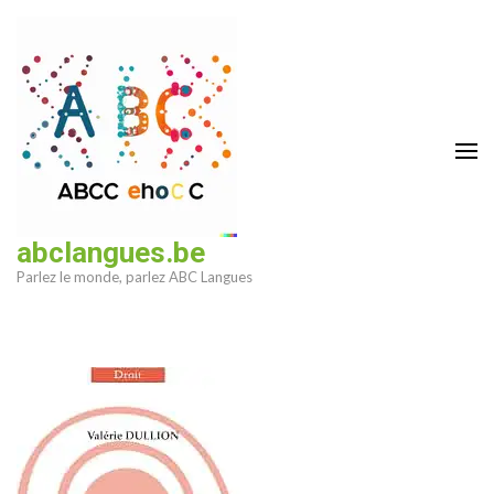
Aller
au
contenu
(Pressez
Entrée)
abclangues.be
Parlez le monde, parlez ABC Langues