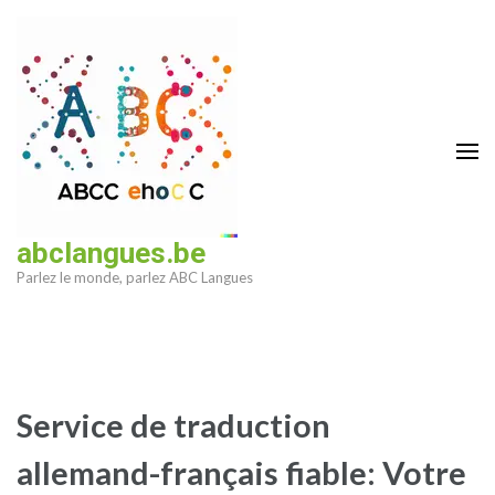
Aller
au
contenu
(Pressez
Entrée)
abclangues.be
Parlez le monde, parlez ABC Langues
Service de traduction
allemand-français fiable: Votre