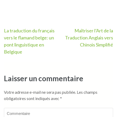
Navigation
La traduction du français
Maîtriser l’Art de la
vers le flamand belge: un
Traduction Anglais vers
de
pont linguistique en
Chinois Simplifié
l’article
Belgique
Laisser un commentaire
Votre adresse e-mail ne sera pas publiée.
Les champs
obligatoires sont indiqués avec
*
Commentaire