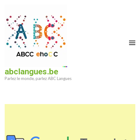
Aller
au
contenu
(Pressez
Entrée)
abclangues.be
Parlez le monde, parlez ABC Langues