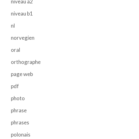
niveau a2
niveau b1
nl
norvegien
oral
orthographe
page web
pdf
photo
phrase
phrases
polonais