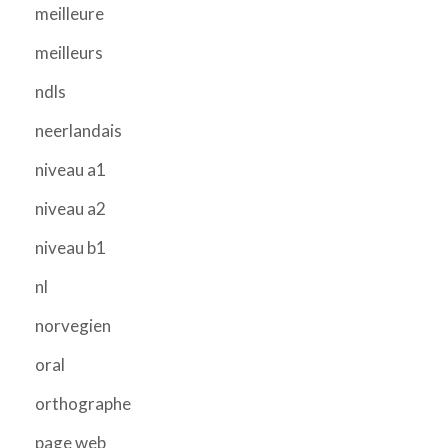
meilleure
meilleurs
ndls
neerlandais
niveau a1
niveau a2
niveau b1
nl
norvegien
oral
orthographe
page web