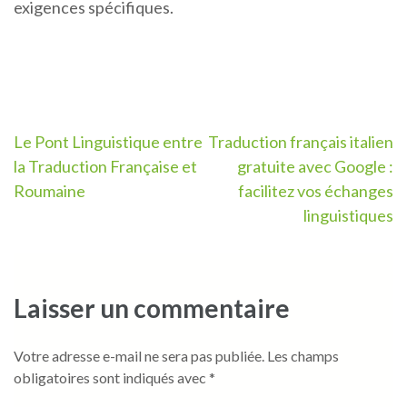
exigences spécifiques.
Navigation
Le Pont Linguistique entre
Traduction français italien
la Traduction Française et
gratuite avec Google :
de
Roumaine
facilitez vos échanges
l’article
linguistiques
Laisser un commentaire
Votre adresse e-mail ne sera pas publiée.
Les champs
obligatoires sont indiqués avec
*