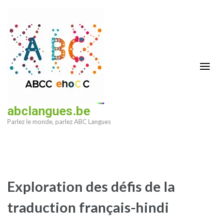
Aller
au
contenu
(Pressez
Entrée)
abclangues.be
Parlez le monde, parlez ABC Langues
Exploration des défis de la
traduction français-hindi