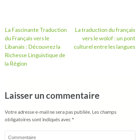
Navigation
La Fascinante Traduction
La traduction du français
du Français vers le
vers le wolof : un pont
de
Libanais : Découvrez la
culturel entre les langues
l’article
Richesse Linguistique de
la Région
Laisser un commentaire
Votre adresse e-mail ne sera pas publiée.
Les champs
obligatoires sont indiqués avec
*
Commentaire