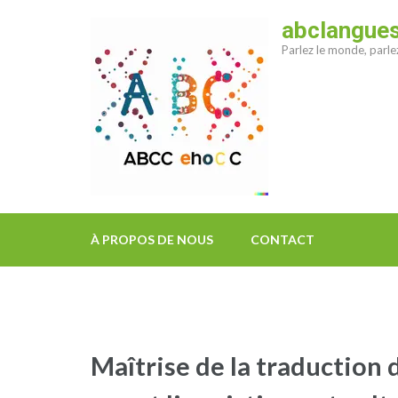
Aller
abclangue
au
Parlez le monde, parl
contenu
(Pressez
Entrée)
À PROPOS DE NOUS
CONTACT
Maîtrise de la traduction d