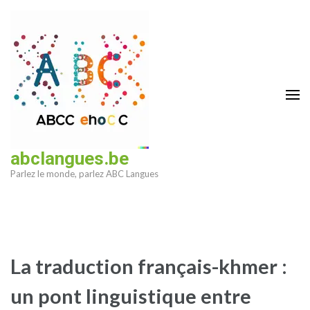
Aller
au
contenu
(Pressez
Entrée)
abclangues.be
Parlez le monde, parlez ABC Langues
La traduction français-khmer :
un pont linguistique entre