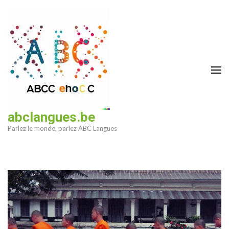
Aller
au
contenu
(Pressez
Entrée)
abclangues.be
Parlez le monde, parlez ABC Langues