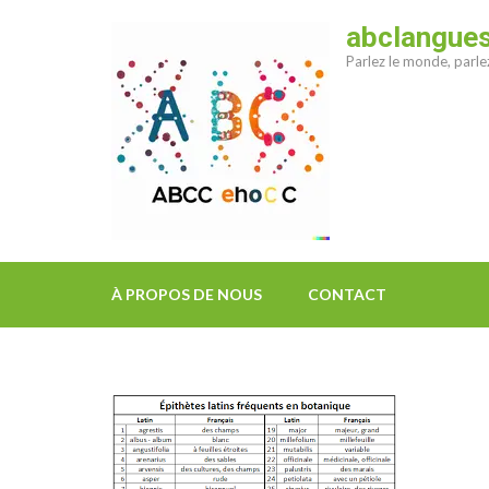
Aller
abclangue
au
Parlez le monde, parl
contenu
(Pressez
Entrée)
À PROPOS DE NOUS
CONTACT