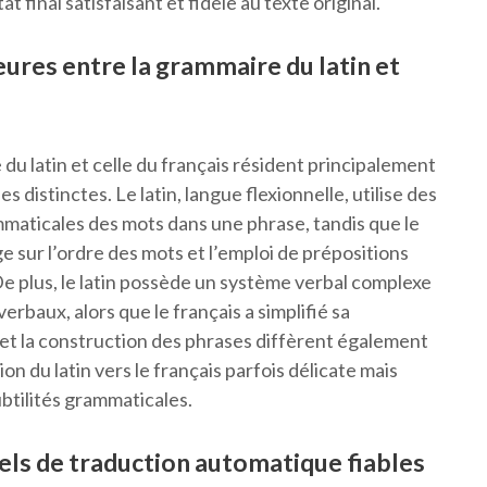
 final satisfaisant et fidèle au texte original.
eures entre la grammaire du latin et
du latin et celle du français résident principalement
s distinctes. Le latin, langue flexionnelle, utilise des
mmaticales des mots dans une phrase, tandis que le
e sur l’ordre des mots et l’emploi de prépositions
e plus, le latin possède un système verbal complexe
baux, alors que le français a simplifié sa
e et la construction des phrases diffèrent également
on du latin vers le français parfois délicate mais
ubtilités grammaticales.
ciels de traduction automatique fiables