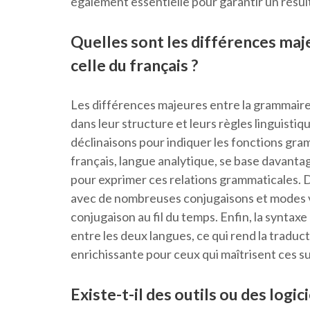
également essentielle pour garantir un résultat
Quelles sont les différences maj
celle du français ?
Les différences majeures entre la grammaire 
dans leur structure et leurs règles linguistique
déclinaisons pour indiquer les fonctions gra
français, langue analytique, se base davantag
pour exprimer ces relations grammaticales. D
avec de nombreuses conjugaisons et modes ver
conjugaison au fil du temps. Enfin, la syntax
entre les deux langues, ce qui rend la traducti
enrichissante pour ceux qui maîtrisent ces s
Existe-t-il des outils ou des logi