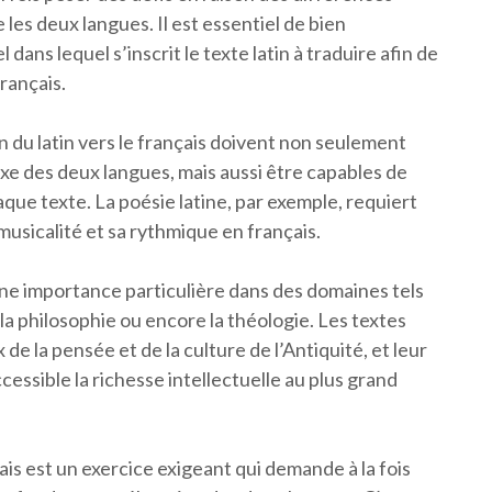
les deux langues. Il est essentiel de bien
dans lequel s’inscrit le texte latin à traduire afin de
rançais.
n du latin vers le français doivent non seulement
axe des deux langues, mais aussi être capables de
haque texte. La poésie latine, par exemple, requiert
 musicalité et sa rythmique en français.
 une importance particulière dans des domaines tels
t, la philosophie ou encore la théologie. Les textes
e la pensée et de la culture de l’Antiquité, et leur
essible la richesse intellectuelle au plus grand
ais est un exercice exigeant qui demande à la fois