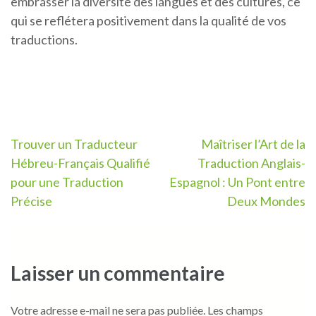
embrasser la diversité des langues et des cultures, ce
qui se reflétera positivement dans la qualité de vos
traductions.
Navigation
Trouver un Traducteur
Maîtriser l’Art de la
Hébreu-Français Qualifié
Traduction Anglais-
de
pour une Traduction
Espagnol : Un Pont entre
l’article
Précise
Deux Mondes
Laisser un commentaire
Votre adresse e-mail ne sera pas publiée.
Les champs