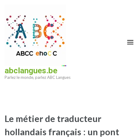
Aller
au
contenu
(Pressez
Entrée)
abclangues.be
Parlez le monde, parlez ABC Langues
Le métier de traducteur
hollandais français : un pont