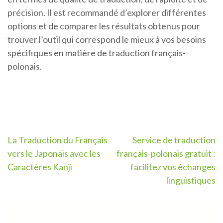
précision. Il est recommandé d’explorer différentes
options et de comparer les résultats obtenus pour
trouver l’outil qui correspond le mieux à vos besoins
spécifiques en matière de traduction français-
polonais.
Navigation
La Traduction du Français
Service de traduction
vers le Japonais avec les
français-polonais gratuit :
de
Caractères Kanji
facilitez vos échanges
l’article
linguistiques