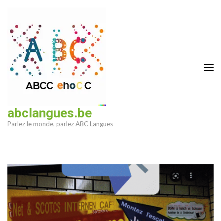
Aller
au
contenu
(Pressez
Entrée)
abclangues.be
Parlez le monde, parlez ABC Langues