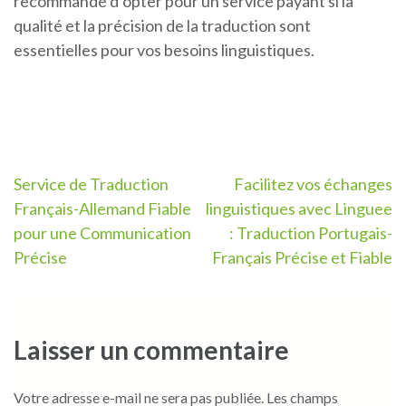
recommandé d’opter pour un service payant si la
qualité et la précision de la traduction sont
essentielles pour vos besoins linguistiques.
Navigation
Service de Traduction
Facilitez vos échanges
Français-Allemand Fiable
linguistiques avec Linguee
de
pour une Communication
: Traduction Portugais-
l’article
Précise
Français Précise et Fiable
Laisser un commentaire
Votre adresse e-mail ne sera pas publiée.
Les champs