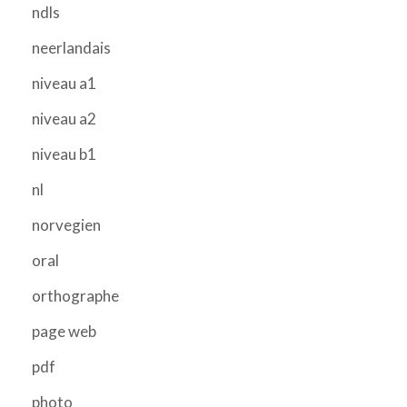
ndls
neerlandais
niveau a1
niveau a2
niveau b1
nl
norvegien
oral
orthographe
page web
pdf
photo