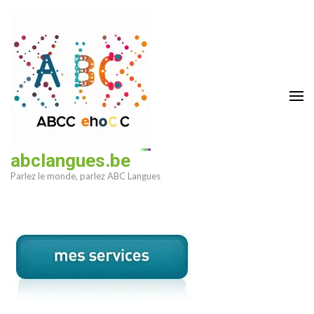
Aller
au
contenu
(Pressez
Entrée)
abclangues.be
Parlez le monde, parlez ABC Langues