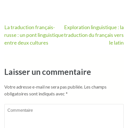
Navigation
La traduction français-
Exploration linguistique : la
russe : un pont linguistique
traduction du français vers
de
entre deux cultures
le latin
l’article
Laisser un commentaire
Votre adresse e-mail ne sera pas publiée.
Les champs
obligatoires sont indiqués avec
*
Commentaire