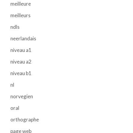
meilleure
meilleurs
ndls
neerlandais
niveau a1
niveau a2
niveau b1
nl
norvegien
oral
orthographe
page web