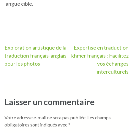
langue cible.
Navigation
Exploration artistique de la
Expertise en traduction
traduction français-anglais
khmer français : Facilitez
de
pour les photos
vos échanges
l’article
interculturels
Laisser un commentaire
Votre adresse e-mail ne sera pas publiée.
Les champs
obligatoires sont indiqués avec
*