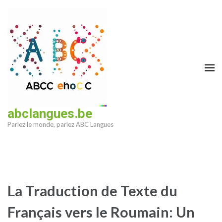
Aller
au
contenu
(Pressez
Entrée)
abclangues.be
Parlez le monde, parlez ABC Langues
La Traduction de Texte du
Français vers le Roumain: Un