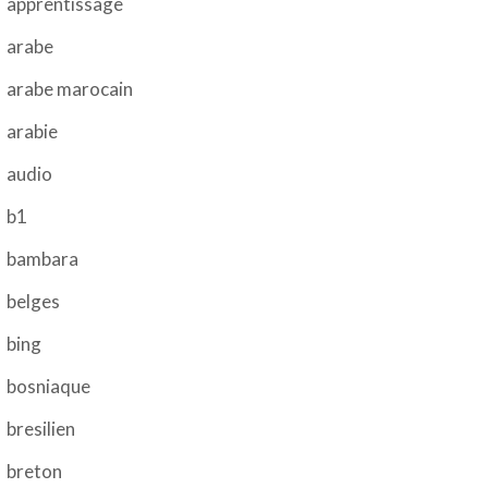
apprentissage
arabe
arabe marocain
arabie
audio
b1
bambara
belges
bing
bosniaque
bresilien
breton