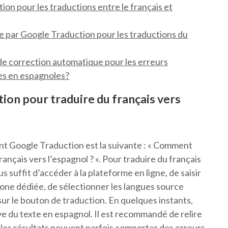
tion pour les traductions entre le français et
ge par Google Traduction pour les traductions du
 de correction automatique pour les erreurs
ses en espagnoles?
on pour traduire du français vers
 Google Traduction est la suivante : « Comment
ançais vers l’espagnol ? ». Pour traduire du français
s suffit d’accéder à la plateforme en ligne, de saisir
zone dédiée, de sélectionner les langues source
r sur le bouton de traduction. En quelques instants,
e du texte en espagnol. Il est recommandé de relire
ar les résultats peuvent parfois comporter des erreurs