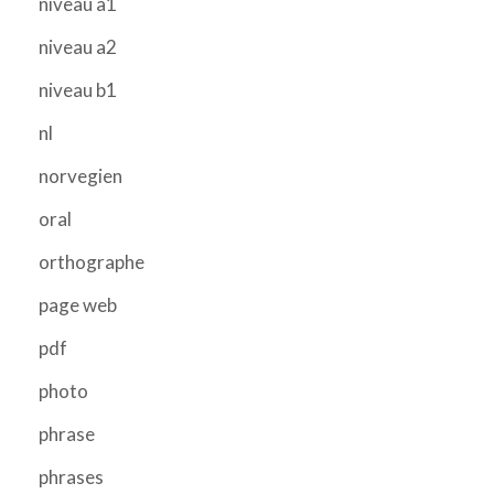
niveau a1
niveau a2
niveau b1
nl
norvegien
oral
orthographe
page web
pdf
photo
phrase
phrases