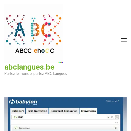
Aller
au
contenu
(Pressez
Entrée)
abclangues.be
Parlez le monde, parlez ABC Langues