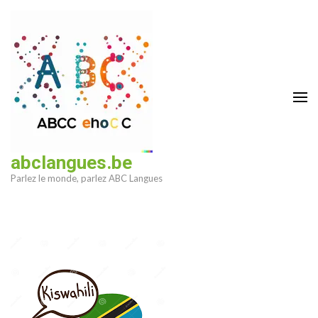
Aller
au
contenu
(Pressez
Entrée)
abclangues.be
Parlez le monde, parlez ABC Langues