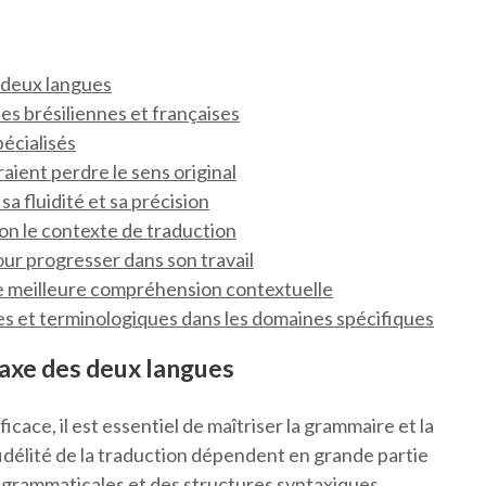
s deux langues
les brésiliennes et françaises
pécialisés
raient perdre le sens original
a fluidité et sa précision
lon le contexte de traduction
ur progresser dans son travail
ne meilleure compréhension contextuelle
ues et terminologiques dans les domaines spécifiques
taxe des deux langues
icace, il est essentiel de maîtriser la grammaire et la
fidélité de la traduction dépendent en grande partie
 grammaticales et des structures syntaxiques