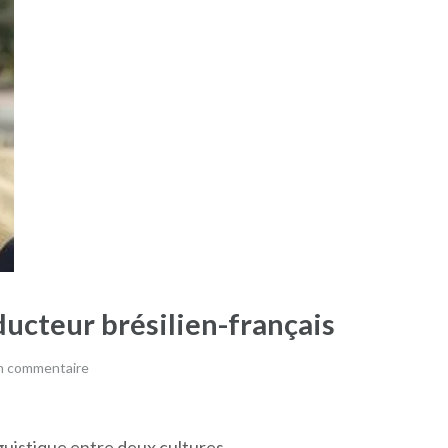
ducteur brésilien-français
un commentaire
nguistique entre deux cultures