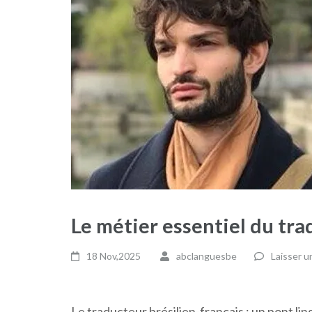
Le métier essentiel du tra
18 Nov,2025
abclanguesbe
Laisser 
Le traducteur brésilien-français : un pont li