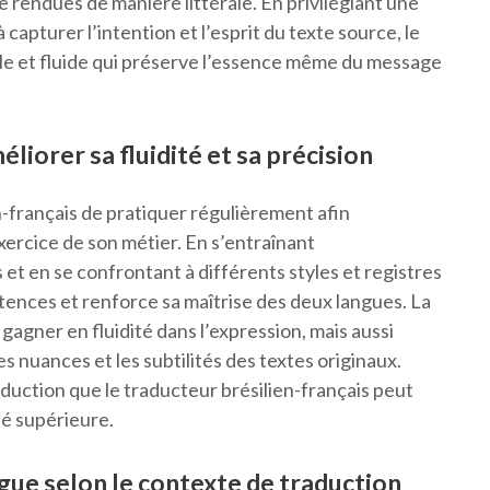
e rendues de manière littérale. En privilégiant une
capturer l’intention et l’esprit du texte source, le
èle et fluide qui préserve l’essence même du message
iorer sa fluidité et sa précision
en-français de pratiquer régulièrement afin
’exercice de son métier. En s’entraînant
et en se confrontant à différents styles et registres
étences et renforce sa maîtrise des deux langues. La
agner en fluidité dans l’expression, mais aussi
es nuances et les subtilités des textes originaux.
aduction que le traducteur brésilien-français peut
té supérieure.
ngue selon le contexte de traduction