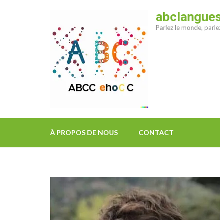
Aller
abclangue
au
Parlez le monde, parl
contenu
(Pressez
Entrée)
À PROPOS DE NOUS
CONTACT