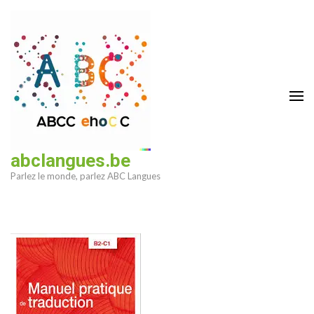
Aller
au
contenu
(Pressez
Entrée)
abclangues.be
Parlez le monde, parlez ABC Langues