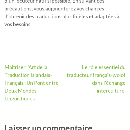
d’un locuteur natif si possible. En suivant ces
précautions, vous augmenterez vos chances
d’obtenir des traductions plus fidèles et adaptées à
vos besoins.
Navigation
Maîtriser l’Art de la
Le rôle essentiel du
Traduction Islandais-
traducteur français-wolof
de
Français : Un Pont entre
dans l’échange
l’article
Deux Mondes
interculturel
Linguistiques
Laisser un commentaire