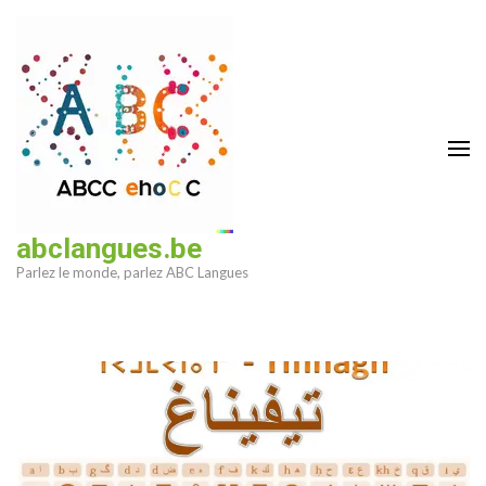
Aller
au
contenu
(Pressez
Entrée)
abclangues.be
Parlez le monde, parlez ABC Langues