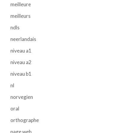
meilleure
meilleurs
ndls
neerlandais
niveau a1
niveau a2
niveau b1
nl
norvegien
oral
orthographe
page web