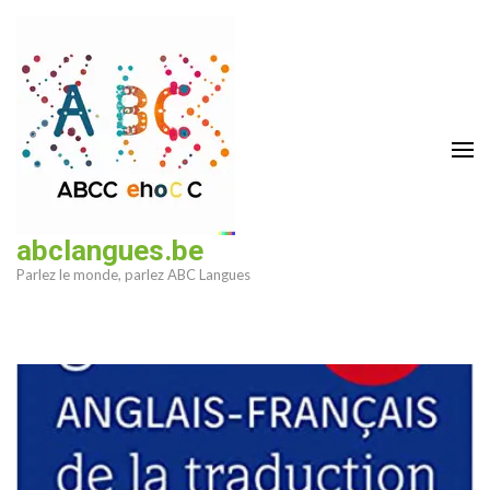
Aller
au
contenu
(Pressez
Entrée)
abclangues.be
Parlez le monde, parlez ABC Langues