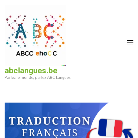
Aller
au
contenu
(Pressez
Entrée)
abclangues.be
Parlez le monde, parlez ABC Langues