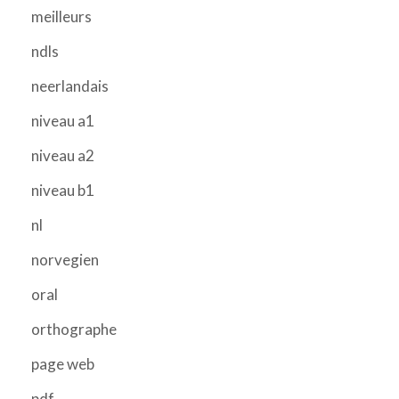
meilleurs
ndls
neerlandais
niveau a1
niveau a2
niveau b1
nl
norvegien
oral
orthographe
page web
pdf