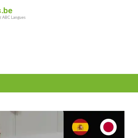
s.be
ez ABC Langues