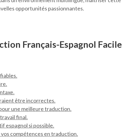
r dans un environnement multilingue, maîtriser cette
velles opportunités passionnantes.
ction Français-Espagnol Facile
fiables.
re.
yntaxe.
rraient être incorrectes.
pour une meilleure traduction.
ravail final.
f espagnol si possible.
r vos compétences en traduction.