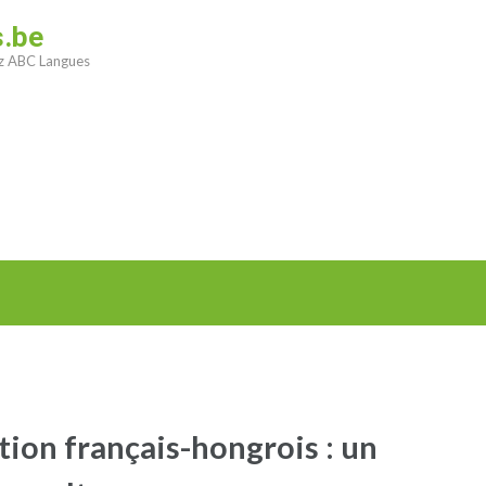
s.be
ez ABC Langues
ction français-hongrois : un