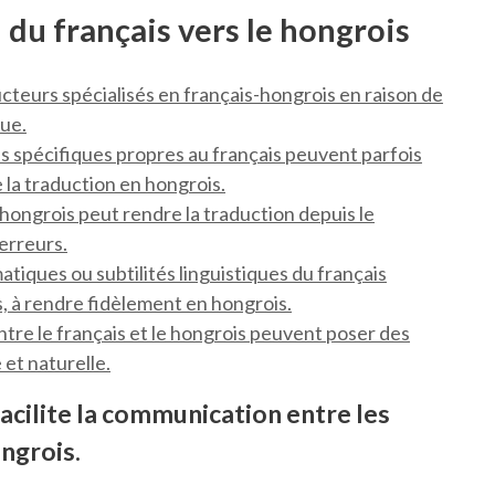
 du français vers le hongrois
ducteurs spécialisés en français-hongrois en raison de
que.
es spécifiques propres au français peuvent parfois
 la traduction en hongrois.
ongrois peut rendre la traduction depuis le
 erreurs.
atiques ou subtilités linguistiques du français
s, à rendre fidèlement en hongrois.
entre le français et le hongrois peuvent poser des
 et naturelle.
acilite la communication entre les
ngrois.