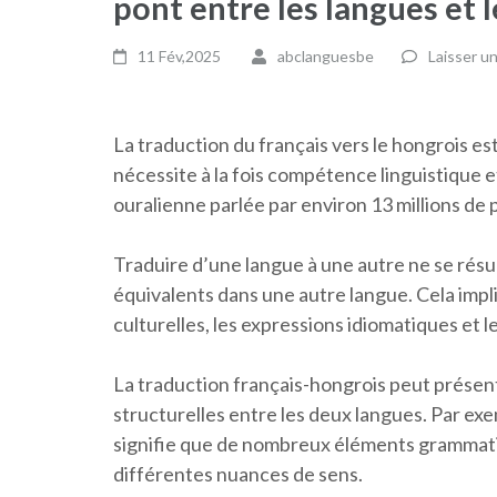
pont entre les langues et l
11 Fév,2025
abclanguesbe
Laisser u
La traduction du français vers le hongrois es
nécessite à la fois compétence linguistique et
ouralienne parlée par environ 13 millions de 
Traduire d’une langue à une autre ne se rés
équivalents dans une autre langue. Cela im
culturelles, les expressions idiomatiques et l
La traduction français-hongrois peut présent
structurelles entre les deux langues. Par exe
signifie que de nombreux éléments grammati
différentes nuances de sens.