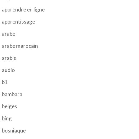
apprendre en ligne
apprentissage
arabe
arabe marocain
arabie
audio
b1
bambara
belges
bing
bosniaque