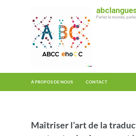
Aller
abclangue
au
Parlez le monde, parl
contenu
(Pressez
Entrée)
À PROPOS DE NOUS
CONTACT
Maîtriser l’art de la tradu