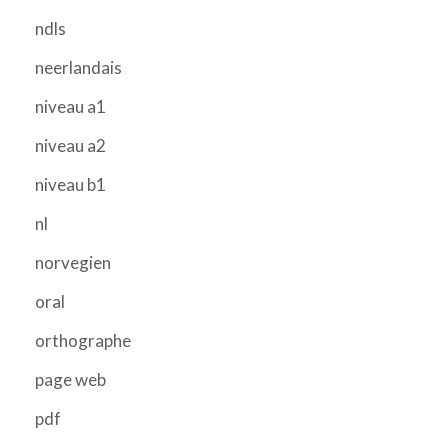
ndls
neerlandais
niveau a1
niveau a2
niveau b1
nl
norvegien
oral
orthographe
page web
pdf