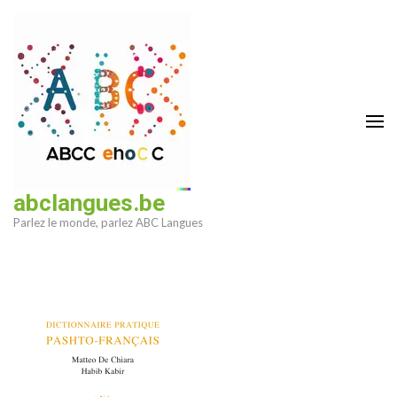
Aller
au
contenu
(Pressez
Entrée)
abclangues.be
Parlez le monde, parlez ABC Langues