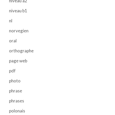
niveau a2
niveau b1
nl
norvegien
oral
orthographe
page web
pdf
photo
phrase
phrases
polonais