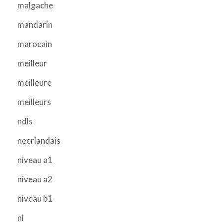
malgache
mandarin
marocain
meilleur
meilleure
meilleurs
ndls
neerlandais
niveau a1
niveau a2
niveau b1
nl