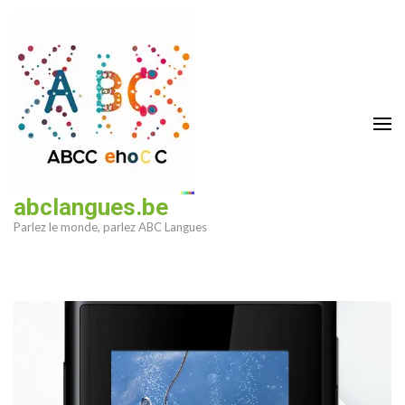
Aller
au
contenu
(Pressez
Entrée)
abclangues.be
Parlez le monde, parlez ABC Langues