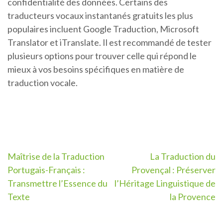
confidentialité des données. Certains des
traducteurs vocaux instantanés gratuits les plus
populaires incluent Google Traduction, Microsoft
Translator et iTranslate. Il est recommandé de tester
plusieurs options pour trouver celle qui répond le
mieux à vos besoins spécifiques en matière de
traduction vocale.
Navigation
Maîtrise de la Traduction
La Traduction du
Portugais-Français :
Provençal : Préserver
de
Transmettre l’Essence du
l’Héritage Linguistique de
l’article
Texte
la Provence