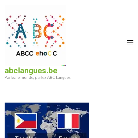
Aller
au
contenu
(Pressez
Entrée)
abclangues.be
Parlez le monde, parlez ABC Langues