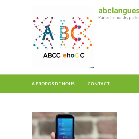
Aller
abclangue
au
Parlez le monde, parl
contenu
(Pressez
Entrée)
À PROPOS DE NOUS
CONTACT