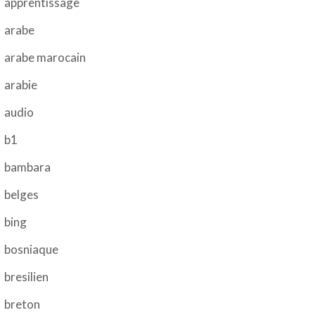
apprentissage
arabe
arabe marocain
arabie
audio
b1
bambara
belges
bing
bosniaque
bresilien
breton