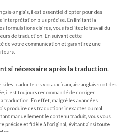
nçais-anglais, il est essentiel d’opter pour des
 interprétation plus précise. En limitant la
 formulations claires, vous facilitez le travail du
reurs de traduction. En suivant cette
té de votre communication et garantirez une
uteurs.
t si nécessaire après la traduction.
e si les traducteurs vocaux français-anglais sont des
ée, il est toujours recommandé de corriger
a traduction. En effet, malgré les avancées
ois produire des traductions inexactes ou mal
ustant manuellement le contenu traduit, vous vous
récise et fidèle à l’original, évitant ainsi toute