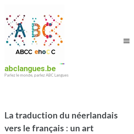
Aller
au
contenu
(Pressez
Entrée)
abclangues.be
Parlez le monde, parlez ABC Langues
La traduction du néerlandais
vers le français : un art