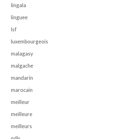
lingala
linguee
lsf
luxembourgeois
malagasy
malgache
mandarin
marocain
meilleur
meilleure
meilleurs
ndls