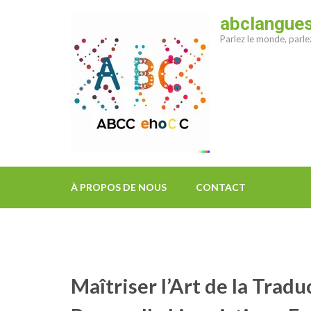
Aller
abclangue
au
Parlez le monde, parl
contenu
(Pressez
Entrée)
À PROPOS DE NOUS
CONTACT
Maîtriser l’Art de la Trad