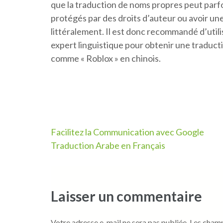
que la traduction de noms propres peut parfo
protégés par des droits d’auteur ou avoir une 
littéralement. Il est donc recommandé d’util
expert linguistique pour obtenir une traduct
comme « Roblox » en chinois.
Navigation
Facilitez la Communication avec Google
Traduction Arabe en Français
de
l’article
Laisser un commentaire
Votre adresse e-mail ne sera pas publiée.
Les champ