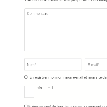
Commentaire
Name
*
Email
*
Enregistrer mon nom, mon e-mail et mon site da
six
−
=
1
Prévenez-moi de tous les nouveaux commentaires