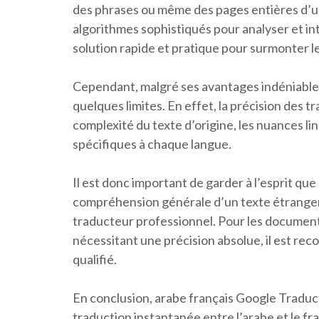
des phrases ou même des pages entières d’un 
algorithmes sophistiqués pour analyser et int
solution rapide et pratique pour surmonter le
Cependant, malgré ses avantages indéniable
quelques limites. En effet, la précision des t
complexité du texte d’origine, les nuances li
spécifiques à chaque langue.
Il est donc important de garder à l’esprit qu
compréhension générale d’un texte étranger,
traducteur professionnel. Pour les documents
nécessitant une précision absolue, il est re
qualifié.
En conclusion, arabe français Google Traduct
traduction instantanée entre l’arabe et le fra