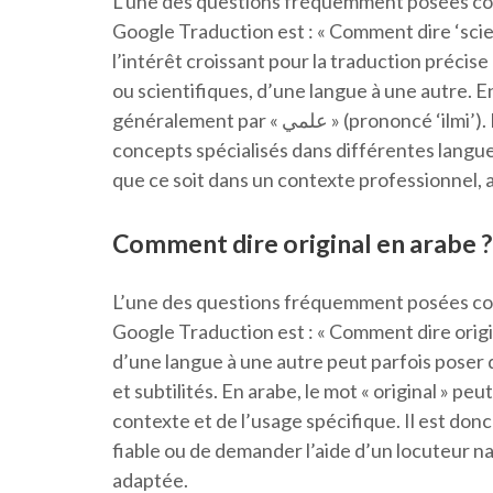
L’une des questions fréquemment posées conce
Google Traduction est : « Comment dire ‘scie
l’intérêt croissant pour la traduction précis
ou scientifiques, d’une langue à une autre. En
généralement par « علمي » (prononcé ‘ilmi’). Il est essentiel de savoir comment exprimer des
concepts spécialisés dans différentes langue
que ce soit dans un contexte professionnel,
Comment dire original en arabe ?
L’une des questions fréquemment posées conce
Google Traduction est : « Comment dire origin
d’une langue à une autre peut parfois poser d
et subtilités. En arabe, le mot « original » p
contexte et de l’usage spécifique. Il est do
fiable ou de demander l’aide d’un locuteur nat
adaptée.