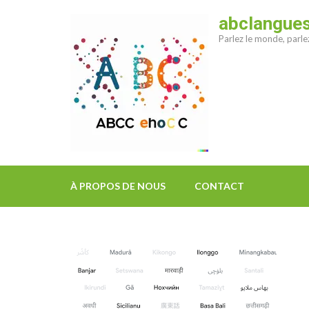
Aller
abclangue
au
Parlez le monde, parl
contenu
(Pressez
Entrée)
À PROPOS DE NOUS
CONTACT