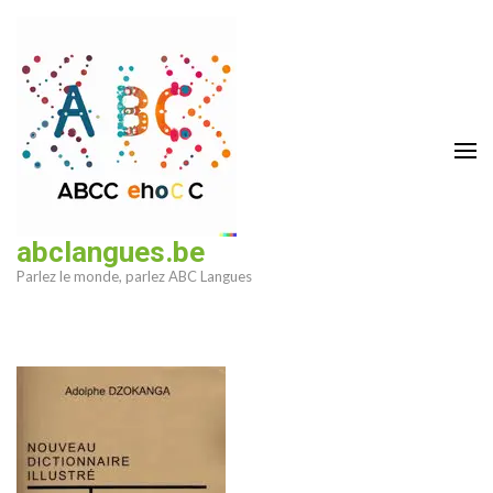
Aller
au
contenu
(Pressez
Entrée)
abclangues.be
Parlez le monde, parlez ABC Langues