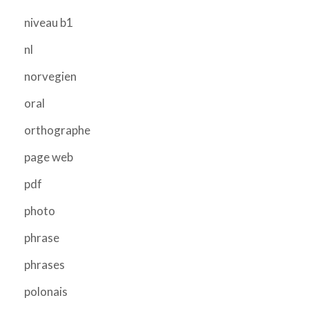
niveau b1
nl
norvegien
oral
orthographe
page web
pdf
photo
phrase
phrases
polonais