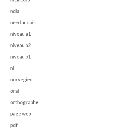
ndls
neerlandais
niveau a1
niveau a2
niveau b1
nl
norvegien
oral
orthographe
page web
pdf