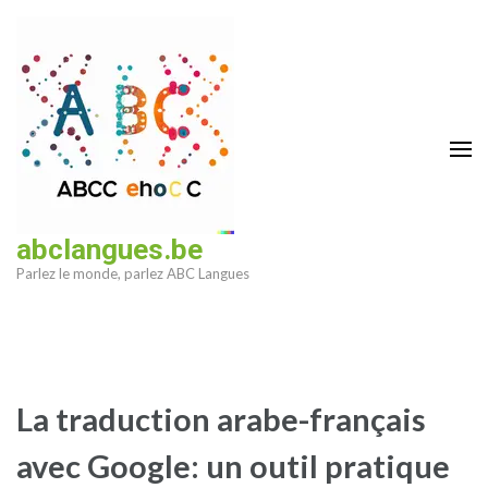
Aller
au
contenu
(Pressez
Entrée)
abclangues.be
Parlez le monde, parlez ABC Langues
La traduction arabe-français
avec Google: un outil pratique